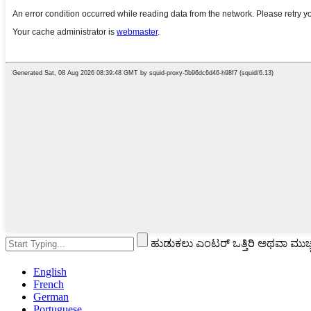
ಹುಡುಕಲು ಎಂಟರ್ ಒತ್ತಿರಿ ಅಥವಾ ಮುಚ್ಚಲ
English
French
German
Portuguese