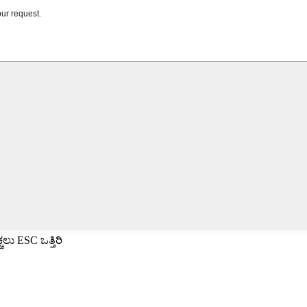
ು ESC ಒತ್ತಿರಿ