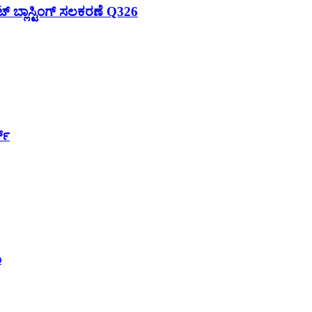
ಟ್ ಬ್ಲಾಸ್ಟಿಂಗ್ ಸಲಕರಣೆ Q326
ಟ್
ು