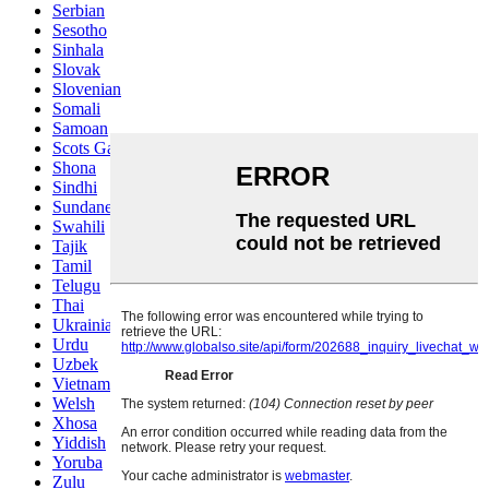
Serbian
Sesotho
Sinhala
Slovak
Slovenian
Somali
Samoan
Scots Gaelic
Shona
Sindhi
Sundanese
Swahili
Tajik
Tamil
Telugu
Thai
Ukrainian
Urdu
Uzbek
Vietnamese
Welsh
Xhosa
Yiddish
Yoruba
Zulu