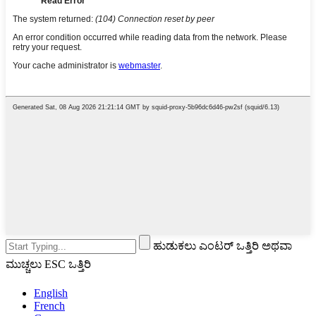
ಹುಡುಕಲು ಎಂಟರ್ ಒತ್ತಿರಿ ಅಥವಾ
ಮುಚ್ಚಲು ESC ಒತ್ತಿರಿ
English
French