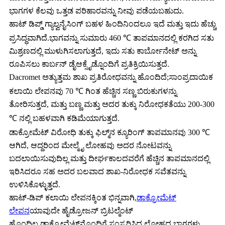
ಭಾಗಗಳ ಕೆಲವು ಒತ್ತಡ ಪರಿಹಾರವನ್ನು ನೀವು ಪಡೆಯಬಹುದು.
ಹಾಟ್ ಡಿಪ್ಡ್ ಗ್ಯಾಲ್ವನೈಸಿಂಗ್ ಬಹಳ ಹಿಂದಿನಿಂದಲೂ ಇದೆ ಮತ್ತು ಇದು ಹೆಚ್ಚು
ಪ್ರಸಿದ್ಧವಾಗಿದೆ.ಭಾಗವನ್ನು ಸುಮಾರು 460 ℃ ತಾಪಮಾನದಲ್ಲಿ ಕರಗಿದ ಸತು
ಮಿಶ್ರಣದಲ್ಲಿ ಮುಳುಗಿಸಲಾಗುತ್ತದೆ, ಇದು ಸತು ಕಾರ್ಬೋನೇಟ್ ಅನ್ನು
ರೂಪಿಸಲು ಕಾರ್ಬನ್ ಡೈಆಕ್ಸೈಡ್ನೊಂದಿಗೆ ಪ್ರತಿಕ್ರಿಯಿಸುತ್ತದೆ.
Dacromet ಅತ್ಯುತ್ತಮ ಶಾಖ ಪ್ರತಿರೋಧವನ್ನು ಹೊಂದಿದೆ;ಸಾಂಪ್ರದಾಯಿಕ
ಕಲಾಯಿ ಲೇಪನವು 70 ℃ ಗಿಂತ ಹೆಚ್ಚಿನ ಸಣ್ಣ ಬಿರುಕುಗಳನ್ನು
ತೋರಿಸುತ್ತದೆ, ಮತ್ತು ಬಣ್ಣ ಮತ್ತು ಅದರ ತುಕ್ಕು ನಿರೋಧಕತೆಯು 200-300
℃ ನಲ್ಲಿ ಬಹಳವಾಗಿ ಕಡಿಮೆಯಾಗುತ್ತದೆ.
ಡಾಕ್ರೋಮೆಟ್ ವಿರೋಧಿ ತುಕ್ಕು ಫಿಲ್ಮ್‌ನ ಕ್ಯೂರಿಂಗ್ ತಾಪಮಾನವು 300 ℃
ಆಗಿದೆ, ಆದ್ದರಿಂದ ಮೇಲ್ಮೈ ಲೋಹವು ಅದರ ನೋಟವನ್ನು
ಬದಲಾಯಿಸುವುದಿಲ್ಲ ಮತ್ತು ದೀರ್ಘಕಾಲದವರೆಗೆ ಹೆಚ್ಚಿನ ತಾಪಮಾನದಲ್ಲಿ
ಇರಿಸಿದರೂ ಸಹ ಅದರ ಬಲವಾದ ಶಾಖ-ನಿರೋಧಕ ಸವೆತವನ್ನು
ಉಳಿಸಿಕೊಳ್ಳುತ್ತದೆ.
ಹಾಟ್-ಡಿಪ್ ಕಲಾಯಿ ಲೇಪನಕ್ಕಿಂತ ಭಿನ್ನವಾಗಿ,
ಡಾಕ್ರೋಮೆಟ್
ಲೇಪನ
ಯಾವುದೇ ಹೈಡ್ರೋಜನ್ ಬ್ರಿಟಲ್ಮೆಂಟ್
ಹೊಂದಿಲ್ಲ.ಡಾಕ್ರೋಮೆಟ್‌ನೊಂದಿಗೆ ಸಂಸ್ಕರಿಸಿದ ಲೋಹದ ಭಾಗಗಳು