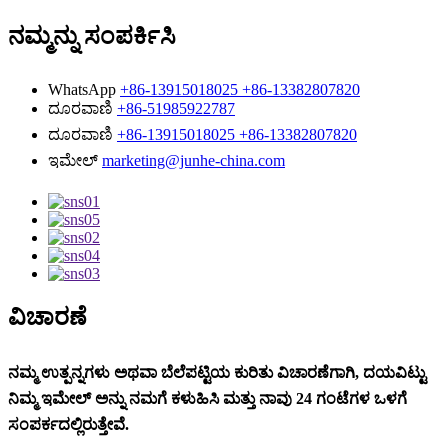
ನಮ್ಮನ್ನು ಸಂಪರ್ಕಿಸಿ
WhatsApp
+86-13915018025 +86-13382807820
ದೂರವಾಣಿ
+86-51985922787
ದೂರವಾಣಿ
+86-13915018025 +86-13382807820
ಇಮೇಲ್
marketing@junhe-china.com
ವಿಚಾರಣೆ
ನಮ್ಮ ಉತ್ಪನ್ನಗಳು ಅಥವಾ ಬೆಲೆಪಟ್ಟಿಯ ಕುರಿತು ವಿಚಾರಣೆಗಾಗಿ, ದಯವಿಟ್ಟು
ನಿಮ್ಮ ಇಮೇಲ್ ಅನ್ನು ನಮಗೆ ಕಳುಹಿಸಿ ಮತ್ತು ನಾವು 24 ಗಂಟೆಗಳ ಒಳಗೆ
ಸಂಪರ್ಕದಲ್ಲಿರುತ್ತೇವೆ.