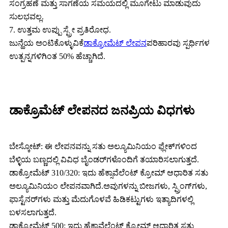
ಸಂಗ್ರಹಣೆ ಮತ್ತು ಸಾಗಣೆಯ ಸಮಯದಲ್ಲಿ ಮೂಗೇಟು ಮಾಡುವುದು
ಸುಲಭವಲ್ಲ.
7. ಉತ್ತಮ ಉಪ್ಪು ಸ್ಪ್ರೇ ಪ್ರತಿರೋಧ.
ಜುನ್ಹೆಯ ಅಂಟಿಕೊಳ್ಳುವಿಕೆ
ಡಾಕ್ರೋಮೆಟ್ ಲೇಪನ
ಪರಿಹಾರವು ಸ್ಪರ್ಧಿಗಳ
ಉತ್ಪನ್ನಗಳಿಗಿಂತ 50% ಹೆಚ್ಚಾಗಿದೆ.
ಡಾಕ್ರೊಮೆಟ್ ಲೇಪನದ ಜನಪ್ರಿಯ ವಿಧಗಳು
ಬೇಸ್ಕೋಟ್: ಈ ಲೇಪನವನ್ನು ಸತು ಅಲ್ಯೂಮಿನಿಯಂ ಫ್ಲೇಕ್‌ಗಳಿಂದ
ಬೆಳ್ಳಿಯ ಬಣ್ಣದಲ್ಲಿ ವಿವಿಧ ಬೈಂಡರ್‌ಗಳೊಂದಿಗೆ ತಯಾರಿಸಲಾಗುತ್ತದೆ.
ಡಾಕ್ರೋಮೆಟ್ 310/320: ಇದು ಹೆಕ್ಸಾವೆಲೆಂಟ್ ಕ್ರೋಮ್ ಆಧಾರಿತ ಸತು
ಅಲ್ಯೂಮಿನಿಯಂ ಲೇಪನವಾಗಿದೆ.ಅವುಗಳನ್ನು ಬೀಜಗಳು, ಸ್ಪ್ರಿಂಗ್‌ಗಳು,
ಫಾಸ್ಟೆನರ್‌ಗಳು ಮತ್ತು ಮೆದುಗೊಳವೆ ಹಿಡಿಕಟ್ಟುಗಳು ಇತ್ಯಾದಿಗಳಲ್ಲಿ
ಬಳಸಲಾಗುತ್ತದೆ.
ಡಾಕ್ರೋಮೆಟ್ 500: ಇದು ಹೆಕ್ಸಾವೆಲೆಂಟ್ ಕ್ರೋಮ್ ಆಧಾರಿತ ಸತು